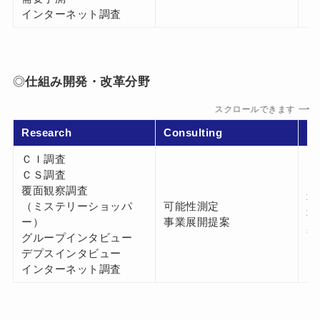
インターネット調査
◎
仕組み開発・改革分野
スクロールできます
Research
Consulting
Pl
ＣＩ調査
ＣＳ調査
覆面観察調査
事
（ミステリーショッパ
可能性測定
事
ー）
事業展開提案
基
グループインタビュー
デプスインタビュー
インターネット調査