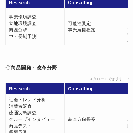
Research
Consulting
Pl
タ
事業環境調査
施
立地環境調査
可能性測定
施
商圏分析
事業展開提案
基
中・長期予測
運
◎
商品開発・改革分野
スクロールできます
Research
Consulting
Pl
社会トレンド分析
消費者調査
商
流通実態調査
商
グループインタビュー
基本方向提案
パ
商品テスト
販
需要予測
S