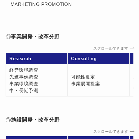
MARKETING PROMOTION
◎
事業開発・改革分野
スクロールできます
Research
Consulting
Pl
経営環境調査
事
先進事例調査
可能性測定
事
事業環境調査
事業展開提案
基
中・長期予測
◎
施設開発・改革分野
スクロールできます