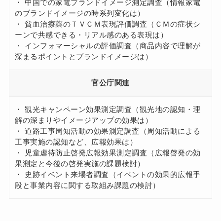
・ 中国での家電ブランドイメージ測定調査（情報家電
のブランドイメージの時系列変化は）
・ 貧血治療薬のＴＶＣＭ表現評価調査（ＣＭの症状シ
ーンで共感できる・リアル感のある表現は）
・ インフォマーシャルの評価調査（商品内容で理解が
深まるポイントとブランドイメージは）
官公庁関連
・ 観光キャンペーン効果測定調査（観光地の認知・理
解の深まりやイメージアップの効果は）
・ 道路工事周知活動の効果測定調査（周知活動による
工事実施の認知など、広報効果は）
・ 児童虐待防止啓発広報効果測定調査（広報啓発の効
果測定と今後の啓発実施の課題検討）
・ 史跡イベント来場者調査（イベントの効果的広報手
段と事業内容に関する取組み課題の検討）