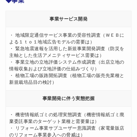
◆事業
事業
サービス開発
・ 地域限定通信サービス事業の受容性調査（ＷＥＢに
よる１ｔｏ１地域広告モデルの需要は）
・ 緊急地震速報を活用した新規事業開発調査（防災を
主軸とした生活アメニティサービス需要は）
・ 事業立地の立地評価システム作成調査（出店立地の
情報収集および立地評価の仕組みづくり）
・ 植物工場の販路開拓調査（植物工場の販売先業種と
新規栽培品目の検討）
事業開発に伴う
実態把握
・ 機密情報紙ゴミの処理実態調査（機密情報紙ゴミ廃
棄委託事業のターゲット業種と需要量は）
・ リフォーム事業サブユーザー意識調査（家電量販店
のリフォーム事業参入への脅威は）