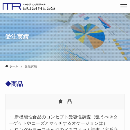
受注実績
ホーム
受注実績
◆商品
食 品
・ 新機能性食品のコンセプト受容性調査（狙うべきタ
ーゲットやニーズとマッチするオケージョンは）
・ ロングセラースナックのベネフィット調査（定番商