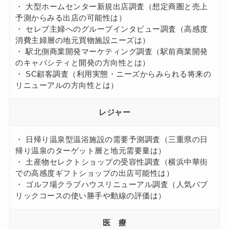
・ 大型ホームセンター新規出店調査（想定商圏と売上
予測からみる出店の可能性は）
・ セレブ主婦へのグループインタビュー調査（高感度
消費主婦層の地元買物施設ニーズは）
・ 駅北側商業開発マーケティング調査（駅前商業開発
のキャパシティと開発の方向性とは）
・ SC顧客調査（利用実態・ニーズからみられる将来の
リニューアルの方向性とは）
レジャー
・ 日帰り温泉型温浴施設の需要予測調査（三重県の日
帰り温泉のターゲット層と地元需要量は）
・ 土産物セレクトショップの受容性調査（横浜中華街
での高感度ギフトショップの出店可能性は）
・ ゴルフ場クラブハウスリニューアル調査（人気パブ
リックコースの使い勝手や動線の評価は）
医 療