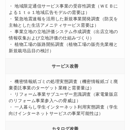
・ 地域限定通信サービス事業の受容性調査（ＷＥＢに
よる１ｔｏ１地域広告モデルの需要は）
・ 緊急地震速報を活用した新規事業開発調査（防災を
主軸とした生活アメニティサービス需要は）
・ 事業立地の立地評価システム作成調査（出店立地の
情報収集および立地評価の仕組みづくり）
・ 植物工場の販路開拓調査（植物工場の販売先業種と
新規栽培品目の検討）
サービス改善
・ 機密情報紙ゴミの処理実態調査（機密情報紙ゴミ廃
棄委託事業のターゲット業種と需要量は）
・ リフォーム事業サブユーザー意識調査（家電量販店
のリフォーム事業参入への脅威は）
・ 一人暮らし学生インターネット利用実態調査（学生
向けインターネットサービスの事業可能性は）
カタログ改善